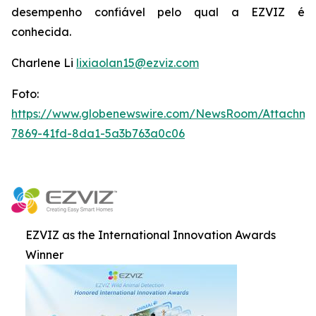
desempenho confiável pelo qual a EZVIZ é
conhecida.
Charlene Li
lixiaolan15@ezviz.com
Foto:
https://www.globenewswire.com/NewsRoom/Attachme
7869-41fd-8da1-5a3b763a0c06
EZVIZ as the International Innovation Awards
Winner